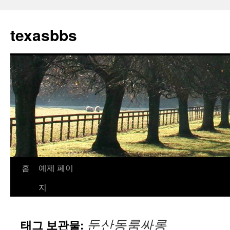
컨
텐
texasbbs
츠
로
건
너
뛰
기
홈
예제 페이
지
둔산동룸싸롱
태그 보관물: