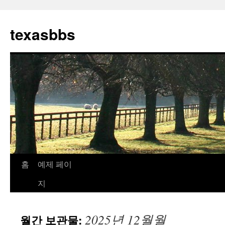
컨
텐
texasbbs
츠
로
건
너
뛰
기
홈
예제 페이
지
2025년 12월월
월간 보관물: