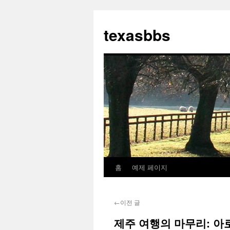
컨
텐
texasbbs
츠
로
건
너
뛰
기
홈
예제 페이지
←
이전 글
제주 여행의 마무리: 