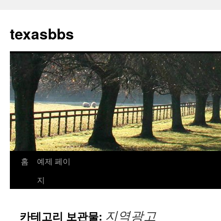
컨
텐
texasbbs
츠
로
건
너
뛰
기
홈
예제 페이
지
지역광고
카테고리 보관물: