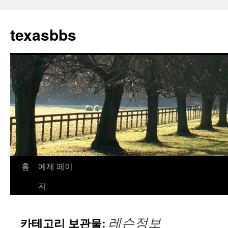
컨
텐
texasbbs
츠
로
건
너
뛰
기
홈
예제 페이
지
레슨정보
카테고리 보관물: